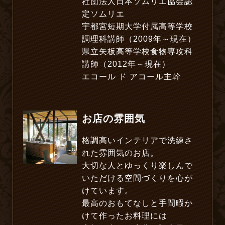
社団法人日本ソムリエ協会認
定ソムリエ
宇都宮短期大学付属高等学校
調理科講師（2009年～現在）
県立矢板高等学校食物専攻科
講師（2012年～現在）
エコール ド アコール主幹
お店の雰囲気
格調高いインテリアで洗練さ
れた雰囲気のお店。
大切な人とゆっくり楽しんで
いただける空間づくりを心が
けています。
最高のおもてなしと
手間暇か
けて作ったお料理には