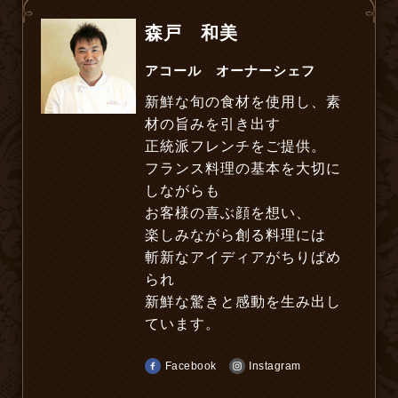
森戸 和美
アコール オーナーシェフ
新鮮な旬の食材を使用し、
素
材の旨みを引き出す
正統派フレンチをご提供。
フランス料理の基本を大切に
しながらも
お客様の喜ぶ顔を想い、
楽しみながら創る料理には
斬新なアイディアがちりばめ
られ
新鮮な驚きと感動を生み出し
ています。
Facebook
Instagram